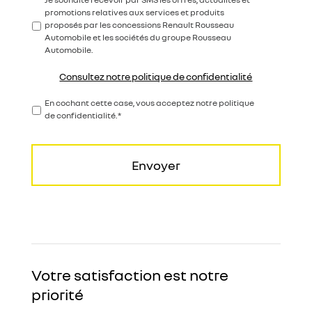
c
i
promotions relatives aux services et produits
o
v
proposés par les concessions Renault Rousseau
n
i
Automobile et les sociétés du groupe Rousseau
s
t
Automobile.
e
é
n
s
t
Consultez notre politique de confidentialité
*
e
m
P
En cochant cette case, vous acceptez notre politique
e
o
de confidentialité.*
n
l
t
i
t
i
q
u
e
d
e
c
o
n
Votre satisfaction est notre
f
i
priorité
d