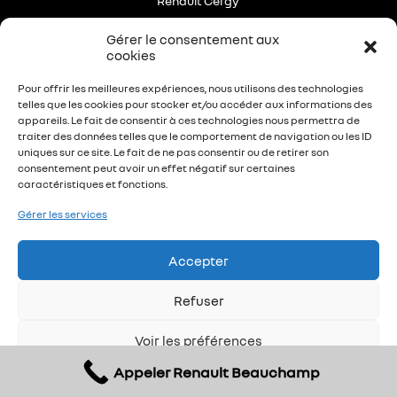
Renault Cergy
Renault Enghien-les-bains
Gérer le consentement aux
cookies
Renault Saint-Brice-sous-forêt
Pour offrir les meilleures expériences, nous utilisons des technologies
telles que les cookies pour stocker et/ou accéder aux informations des
appareils. Le fait de consentir à ces technologies nous permettra de
traiter des données telles que le comportement de navigation ou les ID
uniques sur ce site. Le fait de ne pas consentir ou de retirer son
consentement peut avoir un effet négatif sur certaines
caractéristiques et fonctions.
Plus de 50 ans d’expérience
Gérer les services
dans la mobilité automobile
Accepter
Refuser
© 2026 – Rousseau Automobile
Voir les préférences
Informations légales
|
Données personnelles
Voir les étiquettes CO2 par véhicules
Appeler Renault Beauchamp
Politique de cookies
Déclaration de confidentialité