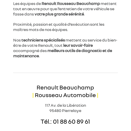
e
Les équipes de
Renault Rousseau Beauchamp
mettent
n
tout en œuvre pour que l’entretien de votre véhicule se
t
fasse dans
votre plus grande sérénité
.
i
a
Proximité, passion et qualité d’exécution sont les
l
maîtres mots de nos équipes.
i
t
Nos
techniciens spécialisés
mettent au service du bien-
é
être de votre Renault, tout
leur savoir-faire
*
accompagné des
meilleurs outils de diagnostic et de
maintenance
.
Renault Beauchamp
|
Rousseau Automobile
|
117 Av. de la Libération
95480 Pierrelaye
Tél.: 01 88 60 89 61