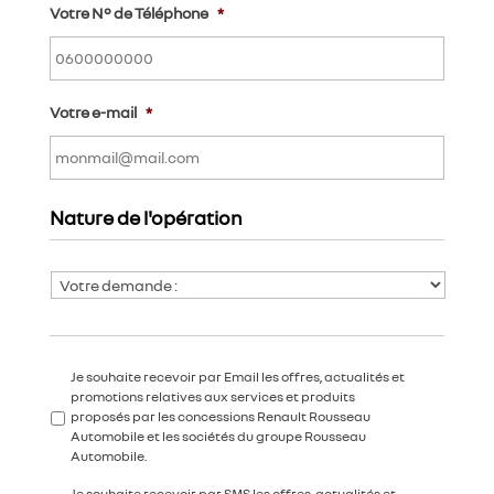
Votre N° de Téléphone
*
Votre e-mail
*
Nature de l'opération
L
i
s
t
e
A
Je souhaite recevoir par Email les offres, actualités et
d
c
promotions relatives aux services et produits
e
c
proposés par les concessions Renault Rousseau
s
o
Automobile et les sociétés du groupe Rousseau
a
r
Automobile.
c
d
t
Je souhaite recevoir par SMS les offres, actualités et